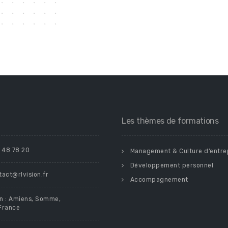
Les thèmes de formations
 48 78 20
Management & Culture d’entre
Développement personnel
tact@rlvision.fr
Accompagnement
on : Amiens, Somme,
France